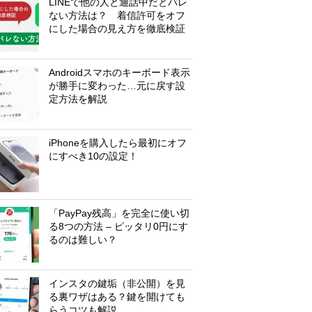
LINEで他の人と通話中だとバレ
ない方法は？ 着信許可をオフ
にした場合の見え方を徹底検証
Androidスマホのキーボード表示
が勝手に変わった…元に戻す設
定方法を解説
iPhoneを購入したら最初にオフ
にすべき10の設定！
「PayPay残高」を完全に使い切
る8つの方法 – ピッタリ0円にす
るのは難しい？
インスタの鍵垢（非公開）を見
る裏ワザはある？鍵を開けても
らうコツも解説