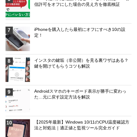
信許可をオフにした場合の見え方を徹底検証
iPhoneを購入したら最初にオフにすべき10の設
7
定！
インスタの鍵垢（非公開）を見る裏ワザはある？
8
鍵を開けてもらうコツも解説
Androidスマホのキーボード表示が勝手に変わっ
9
た…元に戻す設定方法を解説
【2025年最新】Windows 10/11のCPU温度確認方
10
法と対処法｜適正値と監視ツール完全ガイド