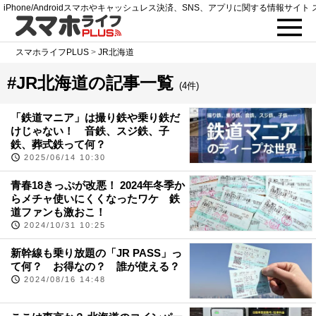
iPhone/Androidスマホやキャッシュレス決済、SNS、アプリに関する情報サイト 
スマホライフPLUS
>
JR北海道
#JR北海道の記事一覧
(4件)
「鉄道マニア」は撮り鉄や乗り鉄だ
けじゃない！ 音鉄、スジ鉄、子
鉄、葬式鉄って何？
2025/06/14 10:30
青春18きっぷが改悪！ 2024年冬季か
らメチャ使いにくくなったワケ 鉄
道ファンも激おこ！
2024/10/31 10:25
新幹線も乗り放題の「JR PASS」っ
て何？ お得なの？ 誰が使える？
2024/08/16 14:48