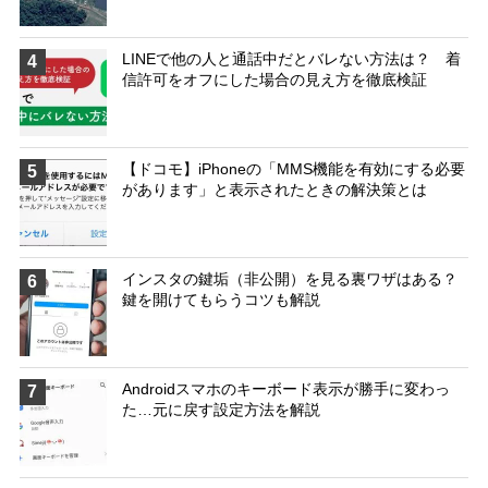
LINEで他の人と通話中だとバレない方法は？ 着
4
信許可をオフにした場合の見え方を徹底検証
【ドコモ】iPhoneの「MMS機能を有効にする必要
5
があります」と表示されたときの解決策とは
インスタの鍵垢（非公開）を見る裏ワザはある？
6
鍵を開けてもらうコツも解説
Androidスマホのキーボード表示が勝手に変わっ
7
た…元に戻す設定方法を解説