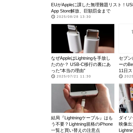
EUがAppleに課した無理難題リスト！US
App Store解放、巨額罰金まで
2025/08/28 13:30
なぜAppleはLightningを手放し
セブン
たのか？ USB-C移行の裏にあ
ーのB
った“本当の理由”
11日
2025/07/21 11:30
2025
結局『Lightningケーブル』はも
ダイソ
う不要？Lightning規格のiPhone
映像出
一覧と買い替えの注意点
Light