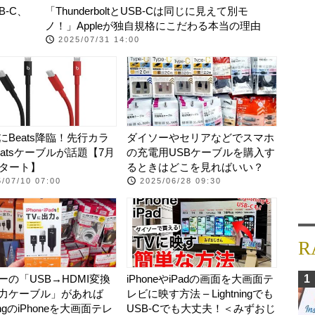
B-C、
「ThunderboltとUSB-Cは同じに見えて別モ
ノ！」Appleが独自規格にこだわる本当の理由
2025/07/31 14:00
にBeats降臨！先行カラ
ダイソーやセリアなどでスマホ
eatsケーブルが話題【7月
の充電用USBケーブルを購入す
スタート】
るときはどこを見ればいい？
/07/10 07:00
2025/06/28 09:30
R
ーの「USB→HDMI変換
iPhoneやiPadの画面を大画面テ
1
力ケーブル」があれば
レビに映す方法 – Lightningでも
ningのiPhoneを大画面テレ
USB-Cでも大丈夫！＜みずおじ