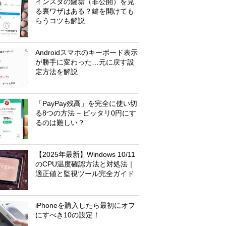
インスタの鍵垢（非公開）を見
る裏ワザはある？鍵を開けても
らうコツも解説
Androidスマホのキーボード表示
が勝手に変わった…元に戻す設
定方法を解説
「PayPay残高」を完全に使い切
る8つの方法 – ピッタリ0円にす
るのは難しい？
【2025年最新】Windows 10/11
のCPU温度確認方法と対処法｜
適正値と監視ツール完全ガイド
iPhoneを購入したら最初にオフ
にすべき10の設定！