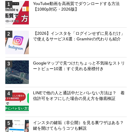
YouTube動画を高画質でダウンロードする方法
1
【1080p対応・2026版】
【2026】インスタを「ログインせずに見るだけ」
2
で使えるサービス6選：Gramhirの代わりも紹介
Googleマップで見つけたちょっと不気味なストリ
3
ートビュー10選：すぐ見れる座標付き
LINEで他の人と通話中だとバレない方法は？ 着
4
信許可をオフにした場合の見え方を徹底検証
インスタの鍵垢（非公開）を見る裏ワザはある？
5
鍵を開けてもらうコツも解説