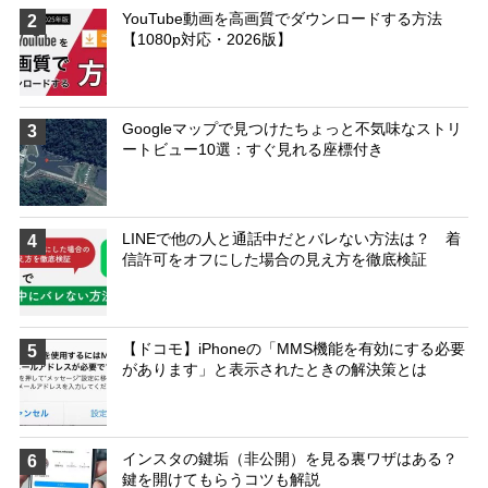
YouTube動画を高画質でダウンロードする方法
2
【1080p対応・2026版】
Googleマップで見つけたちょっと不気味なストリ
3
ートビュー10選：すぐ見れる座標付き
LINEで他の人と通話中だとバレない方法は？ 着
4
信許可をオフにした場合の見え方を徹底検証
【ドコモ】iPhoneの「MMS機能を有効にする必要
5
があります」と表示されたときの解決策とは
インスタの鍵垢（非公開）を見る裏ワザはある？
6
鍵を開けてもらうコツも解説