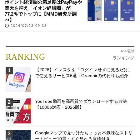
ポイント経済圏の満足度はPayPayや
楽天を抑え「イオン経済圏」が
77.2％でトップに【MMD研究所調
べ】
2024/07/23 09:33
6:00更新
RANKING
ランキング
【2026】インスタを「ログインせずに見るだけ」
1
で使えるサービス6選：Gramhirの代わりも紹介
YouTube動画を高画質でダウンロードする方法
2
【1080p対応・2026版】
Googleマップで見つけたちょっと不気味なストリ
3
ートビュー10選：すぐ見れる座標付き