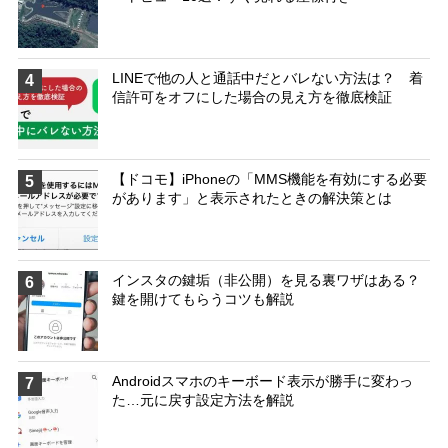
LINEで他の人と通話中だとバレない方法は？ 着
4
信許可をオフにした場合の見え方を徹底検証
【ドコモ】iPhoneの「MMS機能を有効にする必要
5
があります」と表示されたときの解決策とは
インスタの鍵垢（非公開）を見る裏ワザはある？
6
鍵を開けてもらうコツも解説
Androidスマホのキーボード表示が勝手に変わっ
7
た…元に戻す設定方法を解説