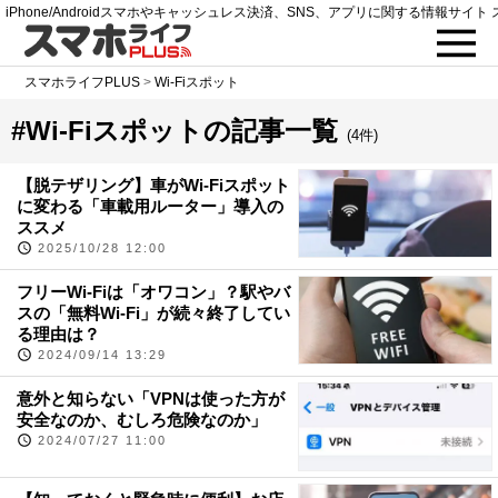
iPhone/Androidスマホやキャッシュレス決済、SNS、アプリに関する情報サイト 
スマホライフPLUS
>
Wi-Fiスポット
#Wi-Fiスポットの記事一覧
(4件)
【脱テザリング】車がWi-Fiスポット
に変わる「車載用ルーター」導入の
ススメ
2025/10/28 12:00
フリーWi-Fiは「オワコン」？駅やバ
スの「無料Wi-Fi」が続々終了してい
る理由は？
2024/09/14 13:29
意外と知らない「VPNは使った方が
安全なのか、むしろ危険なのか」
2024/07/27 11:00