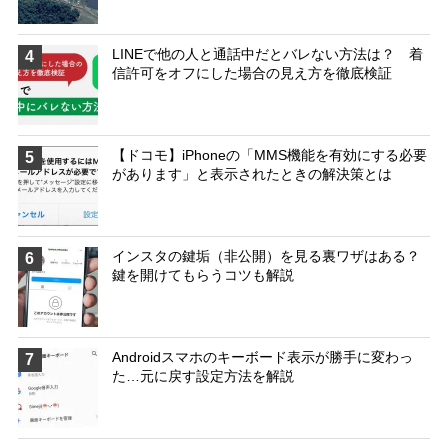
LINEで他の人と通話中だとバレない方法は？ 着
4
信許可をオフにした場合の見え方を徹底検証
【ドコモ】iPhoneの「MMS機能を有効にする必要
5
があります」と表示されたときの解決策とは
インスタの鍵垢（非公開）を見る裏ワザはある？
6
鍵を開けてもらうコツも解説
Androidスマホのキーボード表示が勝手に変わっ
7
た…元に戻す設定方法を解説