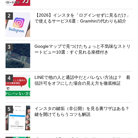
【2026】インスタを「ログインせずに見るだけ」
2
で使えるサービス6選：Gramhirの代わりも紹介
Googleマップで見つけたちょっと不気味なストリ
3
ートビュー10選：すぐ見れる座標付き
LINEで他の人と通話中だとバレない方法は？ 着
4
信許可をオフにした場合の見え方を徹底検証
インスタの鍵垢（非公開）を見る裏ワザはある？
5
鍵を開けてもらうコツも解説