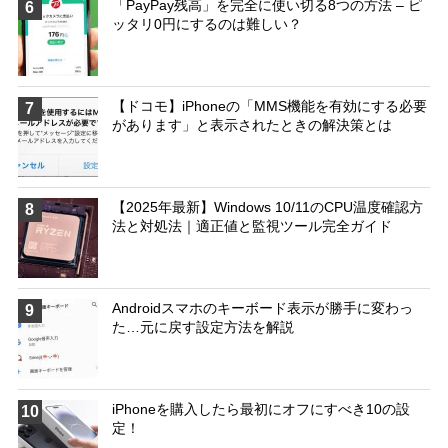
「PayPay残高」を完全に使い切る8つの方法 – ピ
6
ッタリ0円にするのは難しい？
【ドコモ】iPhoneの「MMS機能を有効にする必要
7
があります」と表示されたときの解決策とは
【2025年最新】Windows 10/11のCPU温度確認方
8
法と対処法｜適正値と監視ツール完全ガイド
Androidスマホのキーボード表示が勝手に変わっ
9
た…元に戻す設定方法を解説
iPhoneを購入したら最初にオフにすべき10の設
10
定！