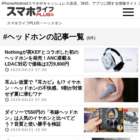
iPhone/Androidスマホやキャッシュレス決済、SNS、アプリに関する情報サイト 
スマホライフPLUS
>
ヘッドホン
#ヘッドホンの記事一覧
(6件)
Nothingが英KEFとコラボした初の
ヘッドホンを発売！ANC搭載＆
LDAC対応で価格は3万9,800円
2025/08/23 07:30
耳ムレ放置で『耳カビ』も!? イヤホ
ン・ヘッドホンの不快感、9割が対策
せず夏に潜むワナ
2025/06/22 07:00
ダイソーで550円の「有線ヘッドホ
ン」は人気のイヤホンと比べてど
う？音質と使い勝手を検証
2025/06/21 15:00