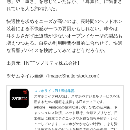
感」や「重さ」を感じていたほか、「耳蒸れ」に悩まさ
れている人も約3割いた。
快適性を求めるニーズが高いのは、長時間のヘッドホン
装着による不快感が一つの要因かもしれない。昨今は、
耳をふさがず圧迫感が少ないオープンイヤー型の製品も
増えつつある。自身の利用時間や目的に合わせて、快適
な音響デバイスを検討してみてはどうだろうか。
出典元:【NTTソノリティ株式会社】
※サムネイル画像（Image:Shutterstock.com）
スマホライフPLUS編集部
スマホライフPLUSは、スマホやデジタルサービスを活
用するための情報を提供するITメディアです。
iPhone・Androidの便利な使い方、SNSの活用術、キ
ャッシュレス決済、ネット銀行、金融アプリなど、日
常生活に役立つテクニックやお得な情報を紹介・レビ
ューしています。スマホが欠かせない時代に、より賢
く活用するためのヒントを独自の視点から発信してい