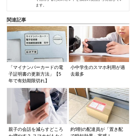
ます。
関連記事
「マイナンバーカードの電
小中学生のスマホ利用が過
子証明書の更新方法」【5
去最多
年で有効期限切れ】
親子の会話を減らすどころ
約9割の配達員が「置き配
か増やす？ スマホがもたら
で時短効果」実感！