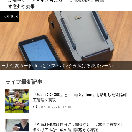
す意外な効果
TOPICS
三井住友カードsteraとソフトバンクが広げる決済シーン
ライフ最新記事
「Safie GO 360」と「Log System」を活用した遠隔施
工管理を実現
2026/07/26 07:00
「AI資料作成は自分には関係ない」は本当？営業293
名のリアルな生成AI活用実態から確認