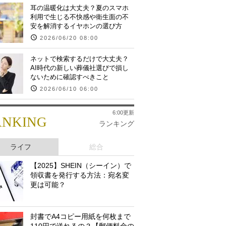
耳の温暖化は大丈夫？夏のスマホ
利用で生じる不快感や衛生面の不
安を解消するイヤホンの選び方
2026/06/20 08:00
ネットで検索するだけで大丈夫？
AI時代の新しい葬儀社選びで損し
ないために確認すべきこと
2026/06/10 06:00
6:00更新
ANKING
ランキング
ライフ
総合
【2025】SHEIN（シーイン）で
領収書を発行する方法：宛名変
更は可能？
封書でA4コピー用紙を何枚まで