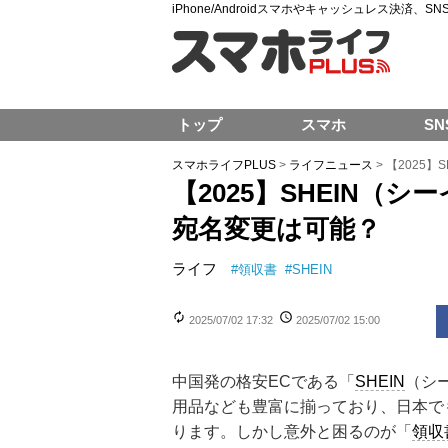
iPhone/Androidスマホやキャッシュレス決済、
トップ
スマホ
SN
スマホライフPLUS
>
ライフニュース
>
【2025
【2025】SHEIN（
宛名変更は可能？
ライフ
#
領収書
#
SHEIN
2025/07/02 17:32
2025/07/02 15:00
中国発の格安ECである「
SHEIN
（シ
用品なども豊富に揃っており、日本で
ります。しかし意外と困るのが「
領収