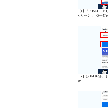
【1】「LOADER.
クリックし、②一覧
【2】③URLを貼り付
す