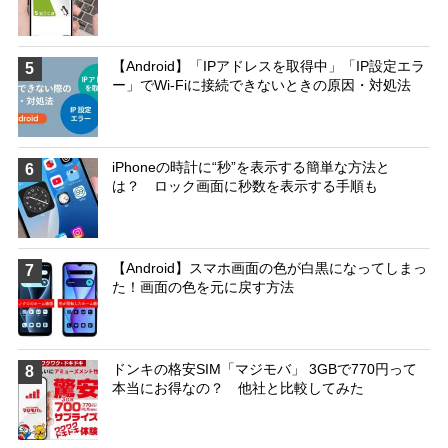
【Android】「IPアドレスを取得中」「IP設定エラ
5
ー」でWi-Fiに接続できないときの原因・対処法
iPhoneの時計に“秒”を表示する簡単な方法と
6
は？ ロック画面に秒数を表示する手順も
【Android】スマホ画面の色が白黒になってしまっ
7
た！画面の色を元に戻す方法
ドンキの格安SIM「マジモバ」 3GBで770円って
8
本当にお得なの？ 他社と比較してみた