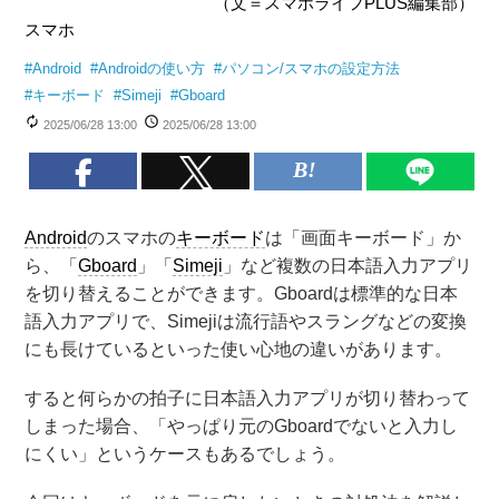
（文＝スマホライフPLUS編集部）
スマホ
#
Android
#
Androidの使い方
#
パソコン/スマホの設定方法
#
キーボード
#
Simeji
#
Gboard
2025/06/28 13:00
2025/06/28 13:00
Android
のスマホの
キーボード
は「画面キーボード」か
ら、「
Gboard
」「
Simeji
」など複数の日本語入力アプリ
を切り替えることができます。Gboardは標準的な日本
語入力アプリで、Simejiは流行語やスラングなどの変換
にも長けているといった使い心地の違いがあります。
すると何らかの拍子に日本語入力アプリが切り替わって
しまった場合、「やっぱり元のGboardでないと入力し
にくい」というケースもあるでしょう。