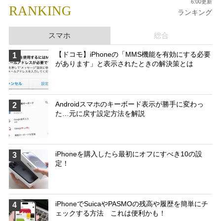
6:00更新
RANKING
ランキング
スマホ
総合
【ドコモ】iPhoneの「MMS機能を有効にする必要
1
があります」と表示されたときの解決策とは
Androidスマホのキーボード表示が勝手に変わっ
2
た…元に戻す設定方法を解説
iPhoneを購入したら最初にオフにすべき10の設
3
定！
iPhoneでSuicaやPASMOの残高や履歴を簡単にチ
4
ェックする方法 これは便利かも！