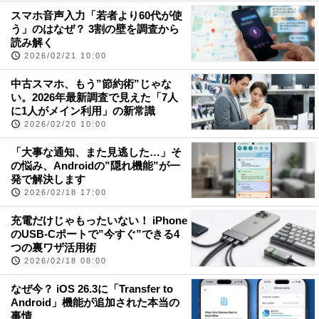
スマホ音声入力「若者より60代が使
う」のはなぜ？ 3割の壁を調査から
読み解く
2026/02/21 10:00
中古スマホ、もう”節約術”じゃな
い。2026年最新調査で見えた「7人
に1人がメイン利用」の新常識
2026/02/20 10:00
「大事な通知、また見逃した…」そ
の悩み、Androidの”隠れ機能”が一
発で解決します
2026/02/18 17:00
充電だけじゃもったいない！ iPhone
のUSB-Cポートで”今すぐ”できる4
つの裏ワザ活用術
2026/02/18 08:00
なぜ今？ iOS 26.3に「Transfer to
Android」機能が追加された本当の
事情