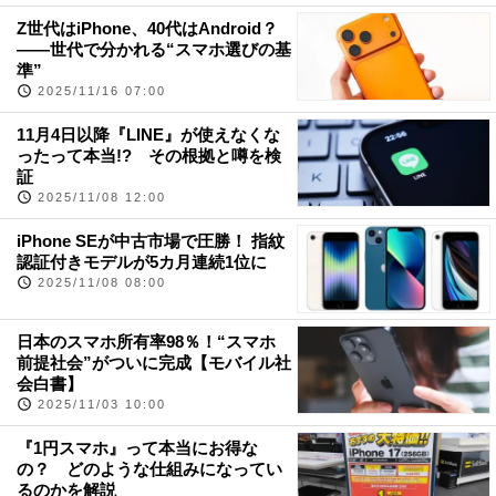
Z世代はiPhone、40代はAndroid？
——世代で分かれる“スマホ選びの基
準”
2025/11/16 07:00
11月4日以降『LINE』が使えなくな
ったって本当!? その根拠と噂を検
証
2025/11/08 12:00
iPhone SEが中古市場で圧勝！ 指紋
認証付きモデルが5カ月連続1位に
2025/11/08 08:00
日本のスマホ所有率98％！“スマホ
前提社会”がついに完成【モバイル社
会白書】
2025/11/03 10:00
『1円スマホ』って本当にお得な
の？ どのような仕組みになってい
るのかを解説