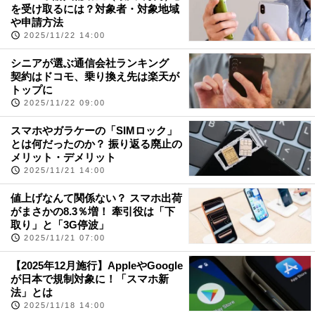
を受け取るには？対象者・対象地域
や申請方法
2025/11/22 14:00
シニアが選ぶ通信会社ランキング
契約はドコモ、乗り換え先は楽天が
トップに
2025/11/22 09:00
スマホやガラケーの「SIMロック」
とは何だったのか？ 振り返る廃止の
メリット・デメリット
2025/11/21 14:00
値上げなんて関係ない？ スマホ出荷
がまさかの8.3％増！ 牽引役は「下
取り」と「3G停波」
2025/11/21 07:00
【2025年12月施行】AppleやGoogle
が日本で規制対象に！「スマホ新
法」とは
2025/11/18 14:00