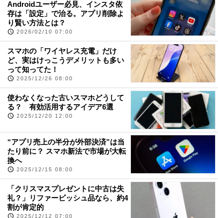
Androidユーザー必見、インスタ依
存は「設定」で治る。アプリ削除よ
り賢い方法とは？
2026/02/10 07:00
スマホの「ワイヤレス充電」だけ
ど、実はけっこうデメリットも多い
って知ってた！
2025/12/26 08:00
使わなくなった古いスマホどうして
る？ 有効活用するアイデア6選
2025/12/20 12:00
“アプリ売上の半分が外部決済”は当
たり前に？ スマホ新法で市場が大転
換へ
2025/12/15 08:00
「クリスマスプレゼントに中古は失
礼？」リファービッシュ品なら、約4
割が肯定的
2025/12/12 07:00