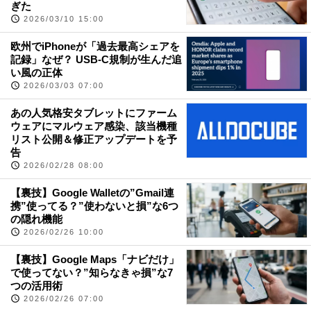
ぎた
2026/03/10 15:00
欧州でiPhoneが「過去最高シェアを
記録」なぜ？ USB-C規制が生んだ追
い風の正体
2026/03/03 07:00
あの人気格安タブレットにファーム
ウェアにマルウェア感染、該当機種
リスト公開＆修正アップデートを予
告
2026/02/28 08:00
【裏技】Google Walletの”Gmail連
携”使ってる？”使わないと損”な6つ
の隠れ機能
2026/02/26 10:00
【裏技】Google Maps「ナビだけ」
で使ってない？”知らなきゃ損”な7
つの活用術
2026/02/26 07:00