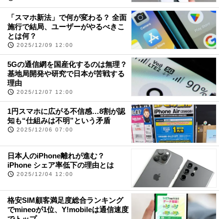
「スマホ新法」で何が変わる？ 全面
施行で結局、ユーザーがやるべきこ
とは何？
2025/12/09 12:00
5Gの通信網を国産化するのは無理？
基地局開発や研究で日本が苦戦する
理由
2025/12/07 12:00
1円スマホに広がる不信感…8割が認
知も“仕組みは不明”という矛盾
2025/12/06 07:00
日本人のiPhone離れが進む？
iPhone シェア率低下の理由とは
2025/12/04 12:00
格安SIM顧客満足度総合ランキング
でmineoが1位、Y!mobileは通信速度
でトップ