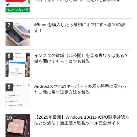
iPhoneを購入したら最初にオフにすべき10の設
7
定！
インスタの鍵垢（非公開）を見る裏ワザはある？
8
鍵を開けてもらうコツも解説
Androidスマホのキーボード表示が勝手に変わっ
9
た…元に戻す設定方法を解説
【2025年最新】Windows 10/11のCPU温度確認方
10
法と対処法｜適正値と監視ツール完全ガイド