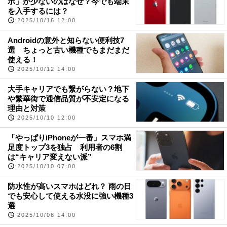
ホ」が少ないのはなぜ？今でも端末
を入手するには？
2025/10/16 12:00
Androidの意外と知らない便利技7
選 ちょっと古い機種でもまだまだ
使える！
2025/10/12 14:00
大手キャリアでも繋がらない？地下
や繁華街で通信品質が不安定になる
理由と対策
2025/10/10 12:00
「やっぱりiPhoneが一番」スマホ満
足度トップ3を独占 利用者の6割
は“キャリア変えない派”
2025/10/10 07:00
防水性が高いスマホはどれ？ 雨の日
でも安心して使える水没に強い機種3
選
2025/10/08 14:00