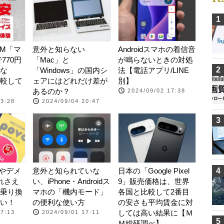
1
IM「マ
意外と知らない
Androidスマホの着信音
770円
「Mac」と
が鳴らないときの対処
2
な
「Windows」の国内シ
法【電話アプリ/LINE
較して
ェアにはどれだけ差が
別】
あるのか？
2024/09/02 17:38
13:28
2024/09/04 20:47
3
点やデメ
意外と知られていな
日本の「Google Pixel
4
れさえ
い、iPhone・Androidス
9」販売価格は、世界
乗り換
マホの「機内モード」
各国と比較して2番目
い！
の便利な使い方
の安さも平均賃金に対
しては高い結果に【Ｍ
17:13
2024/09/01 17:11
5
Ｍ総研調べ】