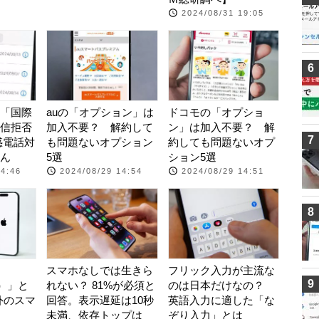
2024/08/31 19:05
6
「国際
auの「オプション」は
ドコモの「オプショ
信拒否
加入不要？ 解約して
ン」は加入不要？ 解
7
惑電話対
も問題ないオプション
約しても問題ないオプ
ん
5選
ション5選
14:46
2024/08/29 14:54
2024/08/29 14:51
8
スマホなしでは生きら
フリック入力が主流な
9
e）」と
れない？ 81%が必須と
のは日本だけなの？
以外のスマ
回答。表示遅延は10秒
英語入力に適した「な
未満、依存トップは
ぞり入力」とは