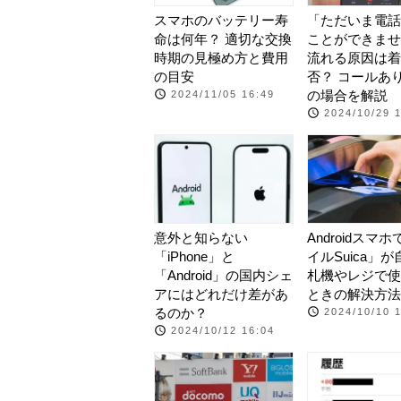
スマホのバッテリー寿
「ただいま電話
命は何年？ 適切な交換
ことができませ
時期の見極め方と費用
流れる原因は着
の目安
否？ コールあ
の場合を解説
2024/11/05 16:49
2024/10/29 
意外と知らない
Androidスマ
「iPhone」と
イルSuica」
「Android」の国内シェ
札機やレジで使
アにはどれだけ差があ
ときの解決方法
るのか？
2024/10/10 
2024/10/12 16:04