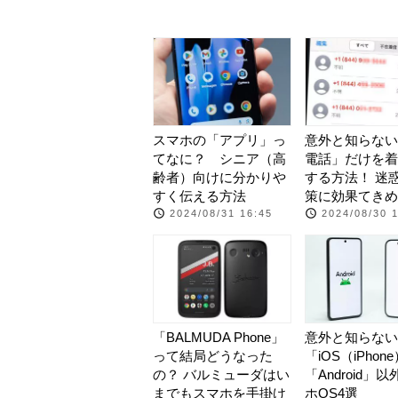
スマホの「アプリ」っ
意外と知らない
てなに？ シニア（高
電話」だけを着
齢者）向けに分かりや
する方法！ 迷
すく伝える方法
策に効果てきめ
2024/08/31 16:45
2024/08/30 
「BALMUDA Phone」
意外と知らない
って結局どうなった
「iOS（iPhon
の？ バルミューダはい
「Android」
までもスマホを手掛け
ホOS4選