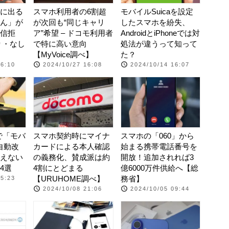
に出る
スマホ利用者の6割超
モバイルSuicaを設定
ん」が
が次回も“同じキャリ
したスマホを紛失、
信拒
ア”希望 – ドコモ利用者
AndroidとiPhoneでは対
り・なし
で特に高い意向
処法が違うって知って
【MyVoice調べ】
た？
16:10
2024/10/27 16:08
2024/10/14 16:07
ホで「モバ
スマホ契約時にマイナ
スマホの「060」から
が自動改
カードによる本人確認
始まる携帯電話番号を
えない
の義務化、賛成派は約
開放！追加されれば3
4選
4割にとどまる
億6000万件供給へ【総
【URUHOME調べ】
務省】
15:23
2024/10/08 21:06
2024/10/05 09:44