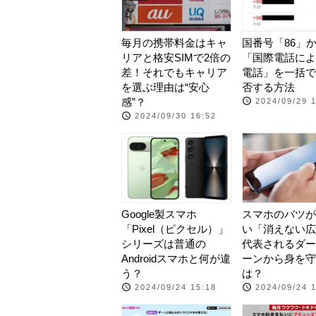
毎月の携帯料金はキャ
国番号「86」
リアと格安SIMで2倍の
「国際電話によ
差！それでもキャリア
電話」を一括で
を選ぶ理由は“安心
否する方法
感”？
2024/09/29 
2024/09/30 16:52
Google製スマホ
スマホのバツが
「Pixel（ピクセル）」
い「消えない広
シリーズは普通の
代表されるダー
Androidスマホと何が違
ーンから身を守
う？
は？
2024/09/24 15:18
2024/09/24 