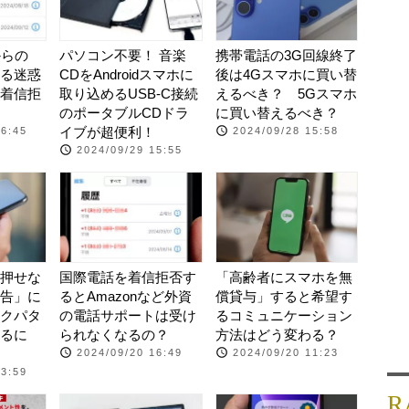
からの
パソコン不要！ 音楽
携帯電話の3G回線終了
る迷惑
CDをAndroidスマホに
後は4Gスマホに買い替
着信拒
取り込めるUSB-C接続
えるべき？ 5Gスマホ
のポータブルCDドラ
に買い替えるべき？
イブが超便利！
16:45
2024/09/28 15:58
2024/09/29 15:55
押せな
国際電話を着信拒否す
「高齢者にスマホを無
告」に
るとAmazonなど外資
償貸与」すると希望す
クパタ
の電話サポートは受け
るコミュニケーション
るに
られなくなるの？
方法はどう変わる？
2024/09/20 16:49
2024/09/20 11:23
13:59
R