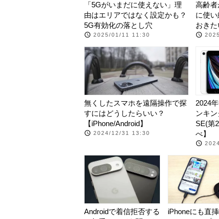
「5Gがいまだに使えない」理
高齢者が
由はエリアではなく設定かも？
に使い
5G有効化の落とし穴
おきた
2025/01/11 11:30
2025
無くしたスマホを遠隔操作で探
202
すにはどうしたらいい？
ンキング
【iPhone/Android】
SE(
べ】
2024/12/31 13:30
2024
Androidで着信拒否する
iPhoneにも直