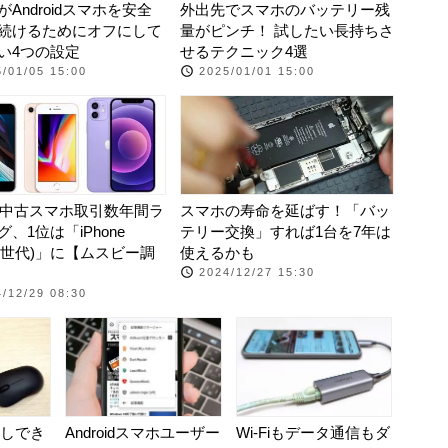
Androidスマホを安全
外出先でスマホのバッテリー残
続けるためにオフにして
量がピンチ！ 試したい長持ちさ
い4つの設定
せるテクニック4選
/01/05 15:00
2025/01/01 15:00
4年中古スマホ取引数年間ラ
スマホの寿命を延ばす！「バッ
、1位は「iPhone
テリー交換」すれば1台を7年は
第2世代)」に【ムスビー調
使えるかも
2024/12/27 15:30
/12/29 08:30
挿しでき
Androidスマホユーザー
Wi-Fiもデータ通信もダ