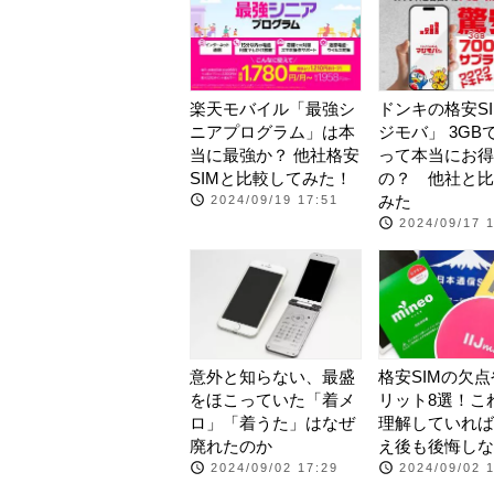
楽天モバイル「最強シ
ドンキの格安S
ニアプログラム」は本
ジモバ」 3GBで
当に最強か？ 他社格安
って本当にお得
SIMと比較してみた！
の？ 他社と比
みた
2024/09/19 17:51
2024/09/17 
意外と知らない、最盛
格安SIMの欠
をほこっていた「着メ
リット8選！こ
ロ」「着うた」はなぜ
理解していれば
廃れたのか
え後も後悔しな
2024/09/02 17:29
2024/09/02 