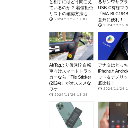
と相手にはどう聞こえ
るサンワサプラ
ているのか？ 着信拒否
USB-C有線マ
リストの確認方法も
「MA-BLC194
意外に便利！
2024/12/16 17:07
2024/12/15 
AirTagより優秀!? 自転
アナタはどっち
車向けスマートトラッ
iPhoneとAndr
カーなら「Tile Sticker
ット＆デメリッ
(2024)」がオススメな
底比較！
ワケ
2024/11/24 
2024/11/26 13:38