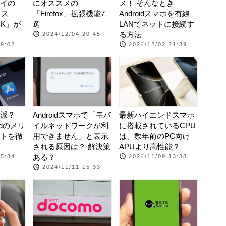
イの
にオススメの
メ！ そんなとき
ウス
「Firefox」拡張機能7
Androidスマホを有線
BK」が
選
LANでネットに接続す
る方法
2024/12/04 20:45
09:02
2024/12/02 21:39
派？
Androidスマホで「モバ
最新ハイエンドスマホ
oidのメリ
イルネットワークが利
に搭載されているCPU
トを徹
用できません」と表示
は、数年前のPC向け
される原因は？ 解決策
APUより高性能？
ある？
15:34
2024/11/09 13:38
2024/11/11 15:33