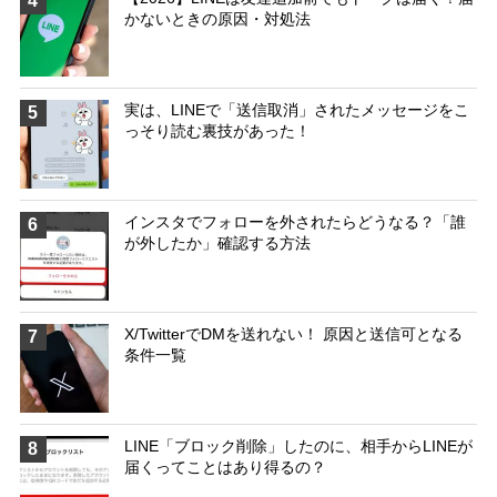
4
かないときの原因・対処法
実は、LINEで「送信取消」されたメッセージをこ
5
っそり読む裏技があった！
インスタでフォローを外されたらどうなる？「誰
6
が外したか」確認する方法
X/TwitterでDMを送れない！ 原因と送信可となる
7
条件一覧
LINE「ブロック削除」したのに、相手からLINEが
8
届くってことはあり得るの？