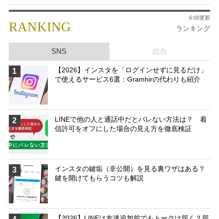
6:00更新
RANKING
ランキング
SNS
総合
【2026】インスタを「ログインせずに見るだけ」
1
で使えるサービス6選：Gramhirの代わりも紹介
LINEで他の人と通話中だとバレない方法は？ 着
2
信許可をオフにした場合の見え方を徹底検証
インスタの鍵垢（非公開）を見る裏ワザはある？
3
鍵を開けてもらうコツも解説
【2026】LINEは友達追加前でもトークは届く？届