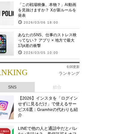
「この戦場映像、本物？」AI動画
を見抜けますか？ Xが新ルールを
発表
2026/03/06 18:00
あなたのSNS、仕事のストレス映
ってない？ アプリ × 地方で最大
17pt差の衝撃
2026/03/05 10:00
6:00更新
ANKING
ランキング
SNS
総合
【2026】インスタを「ログイン
せずに見るだけ」で使えるサー
ビス6選：Gramhirの代わりも紹
介
LINEで他の人と通話中だとバレ