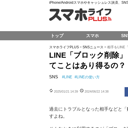
iPhone/Androidスマホやキャッシュレス決済、
トップ
スマホ
SN
スマホライフPLUS
>
SNSニュース
>
相手をLIN
LINE「ブロック削除
てことはあり得るの？
SNS
#
LINE
#
LINEの使い方
2025/01/21 14:39
2024/06/22 14:38
過去にトラブルとなった相手などと「
すよね。