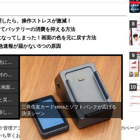
整理したら、操作ストレスが激減！
8
見直してバッテリーの消費を抑える方法
黒になってしまった！画面の色を元に戻す方法
急速報が届かない5つの原因
9
カーボンナノチューブで熱を近赤外光に変換する方法
メルカリで熊本地震支援を開始：寄付の方法と活用先
NEC「LAVIE Tab T12」発売！2.5K大画面Androidタブレットが6万円台で登場
10
飯塚市とブリッジウェルがデジタルと災害支援で連携協定締結
三井住友カードsteraとソフトバンクが広げる
特定利用者情報を適正に扱うための新しい指針とは？
決済シーン
タスク管理アプリを安全に選ぶために確認すべき重要ポイントのページ
いち早くお届けします。