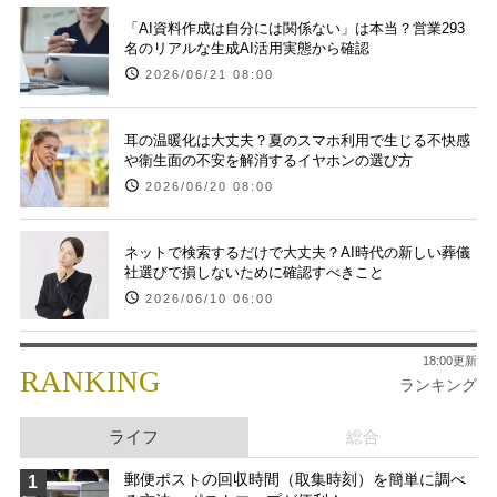
「AI資料作成は自分には関係ない」は本当？営業293
名のリアルな生成AI活用実態から確認
2026/06/21 08:00
耳の温暖化は大丈夫？夏のスマホ利用で生じる不快感
や衛生面の不安を解消するイヤホンの選び方
2026/06/20 08:00
ネットで検索するだけで大丈夫？AI時代の新しい葬儀
社選びで損しないために確認すべきこと
2026/06/10 06:00
18:00更新
RANKING
ランキング
ライフ
総合
郵便ポストの回収時間（取集時刻）を簡単に調べ
1