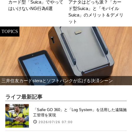
カード型「Suica」でやって
アナタはどっち派？「カー
はいけないNG行為6選
ド型Suica」と「モバイル
Suica」のメリット＆デメリ
ット
TOPICS
三井住友カードsteraとソフトバンクが広げる決済シーン
ライフ最新記事
「Safie GO 360」と「Log System」を活用した遠隔施
工管理を実現
2026/07/26 07:00