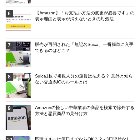
【Amazon】「お支払い方法の変更が必要です」の
6
表示理由と表示が消えないときの対処法
販売が再開された「無記名Suica」一番簡単に入手
7
できるのはどこ？
Suica1枚で複数人分の運賃は払える？ 意外と知ら
8
ない交通系ICのルールとは
Amazonの怪しい中華業者の商品を検索で除外する
9
方法と悪質商品の見分け方
既読スルーは何日までならOK？ 2～3日返信なし
10