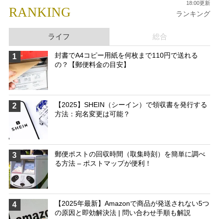
18:00更新
RANKING
ランキング
ライフ
総合
封書でA4コピー用紙を何枚まで110円で送れる
1
の？【郵便料金の目安】
【2025】SHEIN（シーイン）で領収書を発行する
2
方法：宛名変更は可能？
郵便ポストの回収時間（取集時刻）を簡単に調べ
3
る方法 – ポストマップが便利！
【2025年最新】Amazonで商品が発送されない5つ
4
の原因と即効解決法 | 問い合わせ手順も解説