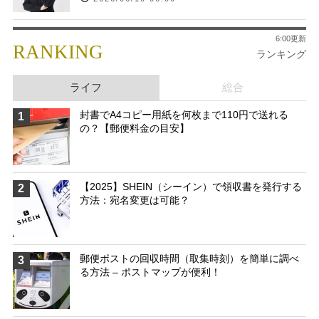
6:00更新
RANKING
ランキング
ライフ
総合
封書でA4コピー用紙を何枚まで110円で送れる
1
の？【郵便料金の目安】
【2025】SHEIN（シーイン）で領収書を発行する
2
方法：宛名変更は可能？
郵便ポストの回収時間（取集時刻）を簡単に調べ
3
る方法 – ポストマップが便利！