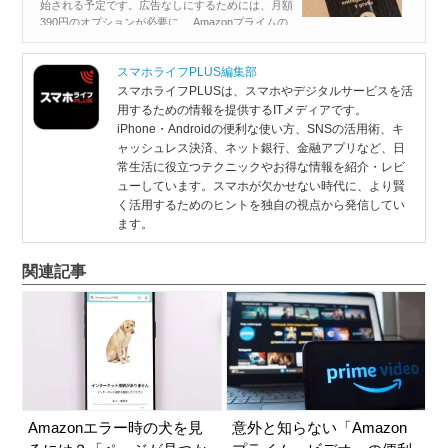
始される予定です。広告なしにするためには、月額
390円のオプションが必要に。 Amazonプライムの
月額会費は現在600円であり、広告なしオプション
をプラスする...
スマホライフPLUS編集部
スマホライフPLUSは、スマホやデジタルサービスを活
用するための情報を提供するITメディアです。
iPhone・Androidの便利な使い方、SNSの活用術、キ
ャッシュレス決済、ネット銀行、金融アプリなど、日
常生活に役立つテクニックやお得な情報を紹介・レビ
ューしています。スマホが欠かせない時代に、より賢
く活用するためのヒントを独自の視点から発信してい
ます。
関連記事
Amazonエラー時の犬を見
意外と知らない「Amazon