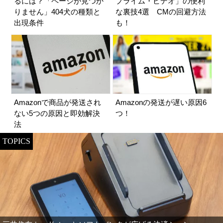
るには？「ページが見つか
プライム・ビデオ」の便利
りません」404犬の種類と
な裏技4選 CMの回避方法
出現条件
も！
Amazonで商品が発送され
Amazonの発送が遅い原因6
ない5つの原因と即効解決
つ！
法
TOPICS