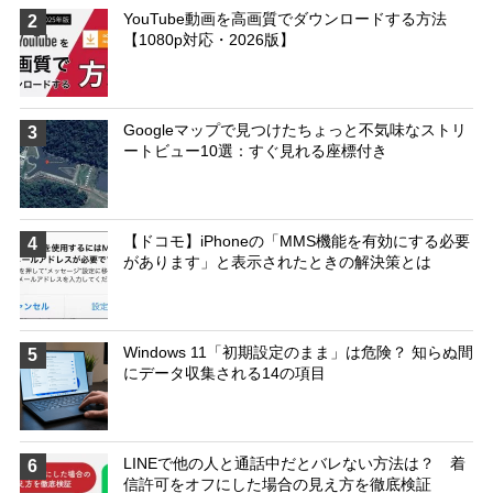
YouTube動画を高画質でダウンロードする方法
2
【1080p対応・2026版】
Googleマップで見つけたちょっと不気味なストリ
3
ートビュー10選：すぐ見れる座標付き
【ドコモ】iPhoneの「MMS機能を有効にする必要
4
があります」と表示されたときの解決策とは
Windows 11「初期設定のまま」は危険？ 知らぬ間
5
にデータ収集される14の項目
LINEで他の人と通話中だとバレない方法は？ 着
6
信許可をオフにした場合の見え方を徹底検証