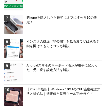
iPhoneを購入したら最初にオフにすべき10の設
7
定！
インスタの鍵垢（非公開）を見る裏ワザはある？
8
鍵を開けてもらうコツも解説
Androidスマホのキーボード表示が勝手に変わっ
9
た…元に戻す設定方法を解説
【2025年最新】Windows 10/11のCPU温度確認方
10
法と対処法｜適正値と監視ツール完全ガイド