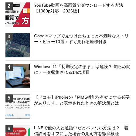
YouTube動画を高画質でダウンロードする方法
2
【1080p対応・2026版】
Googleマップで見つけたちょっと不気味なストリ
3
ートビュー10選：すぐ見れる座標付き
Windows 11「初期設定のまま」は危険？ 知らぬ間
4
にデータ収集される14の項目
【ドコモ】iPhoneの「MMS機能を有効にする必要
5
があります」と表示されたときの解決策とは
LINEで他の人と通話中だとバレない方法は？ 着
6
信許可をオフにした場合の見え方を徹底検証