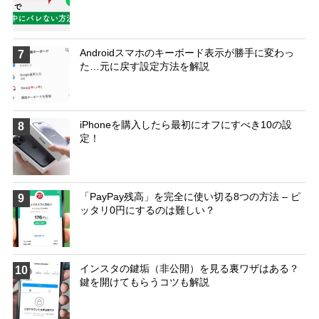
Androidスマホのキーボード表示が勝手に変わっ
7
た…元に戻す設定方法を解説
iPhoneを購入したら最初にオフにすべき10の設
8
定！
「PayPay残高」を完全に使い切る8つの方法 – ピ
9
ッタリ0円にするのは難しい？
インスタの鍵垢（非公開）を見る裏ワザはある？
10
鍵を開けてもらうコツも解説