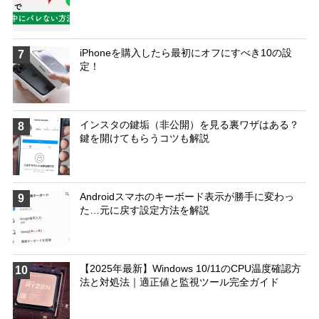
iPhoneを購入したら最初にオフにすべき10の設
7
定！
インスタの鍵垢（非公開）を見る裏ワザはある？
8
鍵を開けてもらうコツも解説
Androidスマホのキーボード表示が勝手に変わっ
9
た…元に戻す設定方法を解説
【2025年最新】Windows 10/11のCPU温度確認方
10
法と対処法｜適正値と監視ツール完全ガイド