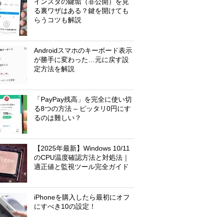
インスタの鍵垢（非公開）を見
る裏ワザはある？鍵を開けても
らうコツも解説
Androidスマホのキーボード表示
が勝手に変わった…元に戻す設
定方法を解説
「PayPay残高」を完全に使い切
る8つの方法 – ピッタリ0円にす
るのは難しい？
【2025年最新】Windows 10/11
のCPU温度確認方法と対処法｜
適正値と監視ツール完全ガイド
iPhoneを購入したら最初にオフ
にすべき10の設定！