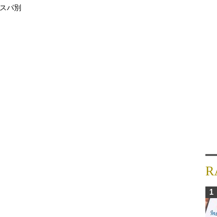
コスパ別
R
1