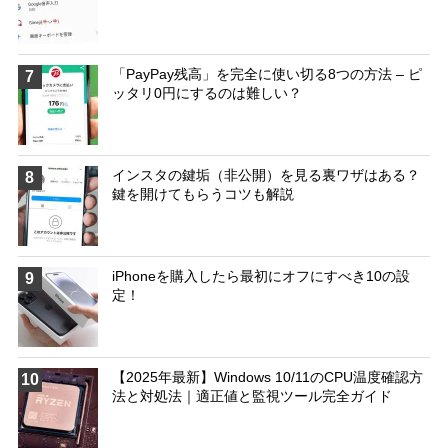
「PayPay残高」を完全に使い切る8つの方法 – ピ
7
ッタリ0円にするのは難しい？
インスタの鍵垢（非公開）を見る裏ワザはある？
8
鍵を開けてもらうコツも解説
iPhoneを購入したら最初にオフにすべき10の設
9
定！
【2025年最新】Windows 10/11のCPU温度確認方
10
法と対処法｜適正値と監視ツール完全ガイド