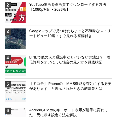
YouTube動画を高画質でダウンロードする方法
2
【1080p対応・2026版】
Googleマップで見つけたちょっと不気味なストリ
3
ートビュー10選：すぐ見れる座標付き
LINEで他の人と通話中だとバレない方法は？ 着
4
信許可をオフにした場合の見え方を徹底検証
【ドコモ】iPhoneの「MMS機能を有効にする必要
5
があります」と表示されたときの解決策とは
Androidスマホのキーボード表示が勝手に変わっ
6
た…元に戻す設定方法を解説