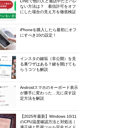
LINEで他の人と通話中だとバレ
ない方法は？ 着信許可をオフ
にした場合の見え方を徹底検証
iPhoneを購入したら最初にオフ
にすべき10の設定！
インスタの鍵垢（非公開）を見
る裏ワザはある？鍵を開けても
らうコツも解説
Androidスマホのキーボード表示
が勝手に変わった…元に戻す設
定方法を解説
【2025年最新】Windows 10/11
のCPU温度確認方法と対処法｜
適正値と監視ツール完全ガイド