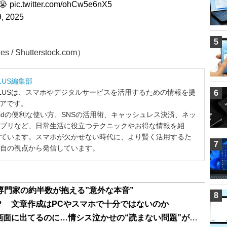
😭
pic.twitter.com/ohCw5e6nX5
9, 2025
5
 Shutterstock.com）
LUS編集部
LUSは、スマホやデジタルサービスを活用するための情報を提
6
ィアです。
ndroidの便利な使い方、SNSの活用術、キャッシュレス決済、ネッ
プリなど、日常生活に役立つテクニックやお得な情報を紹
ています。スマホが欠かせない時代に、より賢く活用するた
7
自の視点から発信しています。
T専門家の約半数が抱える”意外な本音”
8
？ 文章作成はPCやスマホで十分ではないのか
「パスワードを変えてください」と画面に出てるのに…情シス泣かせの“読まない問題”が話題に