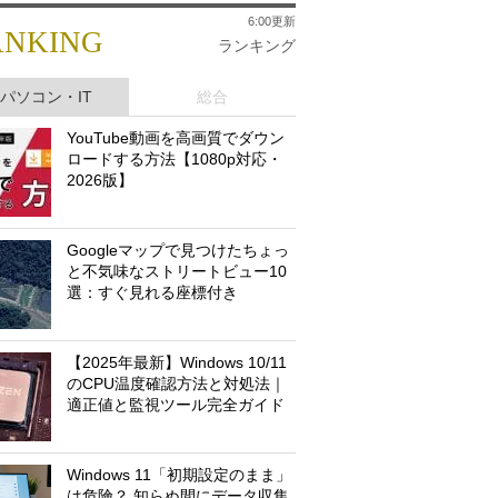
6:00更新
ANKING
ランキング
パソコン・IT
総合
YouTube動画を高画質でダウン
ロードする方法【1080p対応・
2026版】
Googleマップで見つけたちょっ
と不気味なストリートビュー10
選：すぐ見れる座標付き
【2025年最新】Windows 10/11
のCPU温度確認方法と対処法｜
適正値と監視ツール完全ガイド
Windows 11「初期設定のまま」
は危険？ 知らぬ間にデータ収集