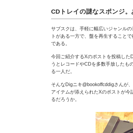
CDトレイの謎なスポンジ。
サブスクは、手軽に幅広いジャンルの
トがある一方で、盤を再生することで
である。
今回ご紹介するXのポストを投稿したDig
うとレコードやCDを多数手放したも
る一人だ。
そんなDigニキ@bookoffcddi
アイテムが添えられたXのポストが今
るだろうか。