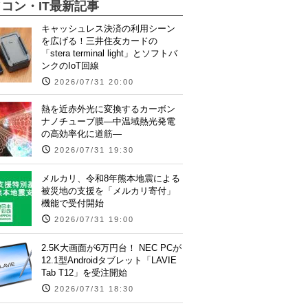
コン・IT最新記事
キャッシュレス決済の利用シーン
を広げる！三井住友カードの
「stera terminal light」とソフトバ
ンクのIoT回線
2026/07/31 20:00
熱を近赤外光に変換するカーボン
ナノチューブ膜―中温域熱光発電
の高効率化に道筋―
2026/07/31 19:30
メルカリ、令和8年熊本地震による
被災地の支援を「メルカリ寄付」
機能で受付開始
2026/07/31 19:00
2.5K大画面が6万円台！ NEC PCが
12.1型Androidタブレット「LAVIE
Tab T12」を受注開始
2026/07/31 18:30