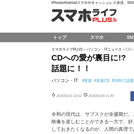
iPhone/Androidスマホやキャッシュレス決済、
トップ
スマホ
SN
スマホライフPLUS
>
パソコン・ITニュース
>
CD
CDへの愛が裏目に!?
話題に！！
パソコン・IT
#
音楽
#
音楽CD
#
SNSで話題
2025/02/21 16:52
2025/02/20 11:30
令和の現代は、サブスクが全盛期だ。
映像を楽しむことができる一方で、好
しておきたくなるのが、人間の真理で