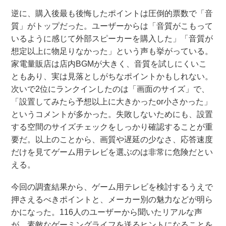
逆に、購入後最も後悔したポイントは圧倒的票数で「音
質」がトップだった。ユーザーからは「音質がこもって
いるように感じて外部スピーカーを購入した」「音質が
想定以上に物足りなかった」という声も挙がっている。
家電量販店は店内BGMが大きく、音質を試しにくいこ
ともあり、実は見落としがちなポイントかもしれない。
次いで2位にランクインしたのは「画面のサイズ」で、
「設置してみたら予想以上に大きかったor小さかった」
というコメントが多かった。失敗しないためにも、設置
する空間のサイズチェックをしっかり確認することが重
要だ。以上のことから、画質や遅延の少なさ、応答速度
だけを見てゲーム用テレビを選ぶのは非常に危険だとい
える。
今回の調査結果から、ゲーム用テレビを検討するうえで
押さえるべきポイントと、メーカー別の魅力などが明ら
かになった。116人のユーザーから聞いたリアルな声
が、素敵なゲーミングライフを送るヒントになることを