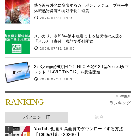
熱を近赤外光に変換するカーボンナノチューブ膜―中
温域熱光発電の高効率化に道筋―
2026/07/31 19:30
メルカリ、令和8年熊本地震による被災地の支援を
「メルカリ寄付」機能で受付開始
2026/07/31 19:00
2.5K大画面が6万円台！ NEC PCが12.1型Androidタブ
レット「LAVIE Tab T12」を受注開始
2026/07/31 18:30
18:00更新
RANKING
ランキング
パソコン・IT
総合
YouTube動画を高画質でダウンロードする方法
1
【1080p対応・2026版】