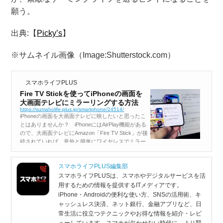
願う。
出典:【
Picky’s
】
※サムネイル画像（Image:Shutterstock.com）
スマホライフPLUS
Fire TV Stickを使ってiPhoneの画面を
大画面テレビにミラーリングする方法
https://sumaholife-plus.jp/smartphone/24514/
iPhoneの画面を大画面テレビに映したいと思ったこ
とはありませんか？ iPhoneにはAirPlay機能がある
ので、大画面テレビにAmazon「Fire TV Stick」が接
続されていれば、意外と簡単にワイヤレスでミラー
リングすることができるんですよ！ Fire...
スマホライフPLUS編集部
スマホライフPLUSは、スマホやデジタルサービスを活
用するための情報を提供するITメディアです。
iPhone・Androidの便利な使い方、SNSの活用術、キ
ャッシュレス決済、ネット銀行、金融アプリなど、日
常生活に役立つテクニックやお得な情報を紹介・レビ