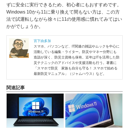
ずに安全に実行できるため、初心者にもおすすめです。
Windows 10から11に乗り換えて間もない方は、この方
法で試運転しながら徐々に11の使用感に慣れてみてはい
かがでしょうか。
宮下由多加
スマホ、パソコンなど、IT関連の雑誌やムックを中心に
活動している編集・ライター。防災やマネー分野にも
造詣が深く、防災士資格も保有。近年はITを活用した防
災テクニックのアドバイスや支援活動も行う。著書に
「スマホで防災 家族も自分も守る！ スマホで始める
最新防災マニュアル」（ジャムハウス）など。
関連記事