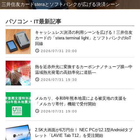
三井住友カードsteraとソフトバンクが広げる決済シーン
パソコン・IT最新記事
キャッシュレス決済の利用シーンを広げる！三井住友
カードの「stera terminal light」とソフトバンクのIoT
回線
2026/07/31 20:00
熱を近赤外光に変換するカーボンナノチューブ膜―中
温域熱光発電の高効率化に道筋―
2026/07/31 19:30
メルカリ、令和8年熊本地震による被災地の支援を
「メルカリ寄付」機能で受付開始
2026/07/31 19:00
2.5K大画面が6万円台！ NEC PCが12.1型Androidタブ
レット「LAVIE Tab T12」を受注開始