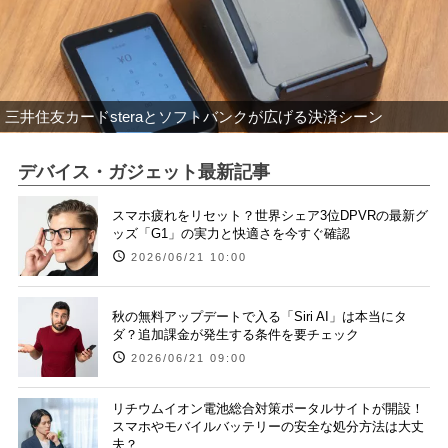
三井住友カードsteraとソフトバンクが広げる決済シーン
デバイス・ガジェット最新記事
スマホ疲れをリセット？世界シェア3位DPVRの最新グ
ッズ「G1」の実力と快適さを今すぐ確認
2026/06/21 10:00
秋の無料アップデートで入る「Siri AI」は本当にタ
ダ？追加課金が発生する条件を要チェック
2026/06/21 09:00
リチウムイオン電池総合対策ポータルサイトが開設！
スマホやモバイルバッテリーの安全な処分方法は大丈
夫？