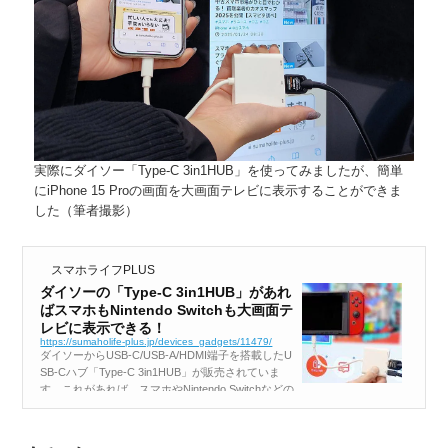
実際にダイソー「Type-C 3in1HUB」を使ってみましたが、簡単
にiPhone 15 Proの画面を大画面テレビに表示することができま
した（筆者撮影）
スマホライフPLUS
ダイソーの「Type-C 3in1HUB」があれ
ばスマホもNintendo Switchも大画面テ
レビに表示できる！
https://sumaholife-plus.jp/devices_gadgets/11479/
ダイソーからUSB-C/USB-A/HDMI端子を搭載したU
SB-Cハブ「Type-C 3in1HUB」が販売されていま
す。これがあれば、スマホやNintendo Switchなどの
画面を大画面テレビに表示できますし、PD100W対
応でスマホの急速充電も可能。しかも、...