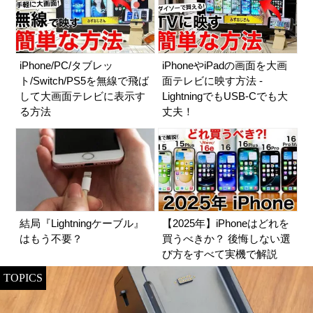
iPhone/PC/タブレッ
iPhoneやiPadの画面を大画
ト/Switch/PS5を無線で飛ば
面テレビに映す方法 -
して大画面テレビに表示す
LightningでもUSB-Cでも大
る方法
丈夫！
結局『Lightningケーブル』
【2025年】iPhoneはどれを
はもう不要？
買うべきか？ 後悔しない選
び方をすべて実機で解説
TOPICS