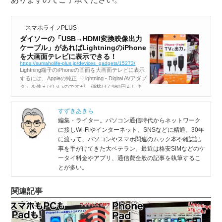
スマホライフPLUS
ダイソーの「USB→HDMI変換映像出力
ケーブル」があればLightningのiPhone
を大画面テレビに表示できる！
https://sumaholife-plus.jp/devices_gadgets/15273/
Lightning端子のiPhoneの画面を大画面テレビに表示
するには、Appleの純正「Lightning - Digital AVアダプ
タ」を使えばいいのですが、価格は7,980円もしま
す。そこで今回紹介するのが、ダイソーで1,100円
の「USB→HDMI変換映像...
すずきあきら
編集・ライター。パソコン通信時代からネットワーク
に接しWi-Fiやインターネット、SNSなどに精通。30年
に渡って、パソコンやスマホ関連のムック本や雑誌記
事を手がけてきた大ベテラン。最近は格安SIMなどのケ
ータイ料金やアプリ、通信費全般の記事を執筆するこ
とが多い。
関連記事