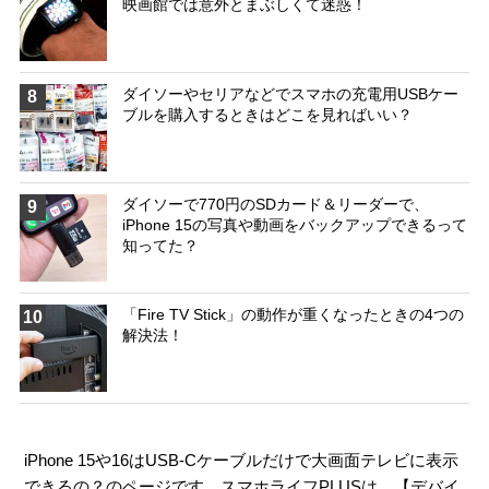
映画館では意外とまぶしくて迷惑！
ダイソーやセリアなどでスマホの充電用USBケー
8
ブルを購入するときはどこを見ればいい？
ダイソーで770円のSDカード＆リーダーで、
9
iPhone 15の写真や動画をバックアップできるって
知ってた？
「Fire TV Stick」の動作が重くなったときの4つの
10
解決法！
iPhone 15や16はUSB-Cケーブルだけで大画面テレビに表示
できるの？のページです。スマホライフPLUSは、【
デバイ