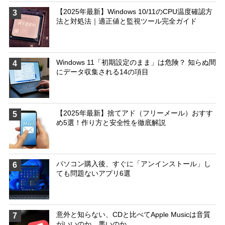
【2025年最新】Windows 10/11のCPU温度確認方
3
法と対処法｜適正値と監視ツール完全ガイド
Windows 11「初期設定のまま」は危険？ 知らぬ間
4
にデータ収集される14の項目
【2025年最新】捨てアド（フリーメール）おすす
5
め5選！作り方と安全性を徹底解説
パソコン購入後、すぐに「アンインストール」し
6
ても問題ないアプリ6選
意外と知らない、CDと比べてApple Musicは音質
7
がいいのか、悪いのか