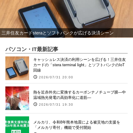
三井住友カードsteraとソフトバンクが広げる決済シーン
パソコン・IT最新記事
キャッシュレス決済の利用シーンを広げる！三井住友
カードの「stera terminal light」とソフトバンクのIoT
回線
2026/07/31 20:00
熱を近赤外光に変換するカーボンナノチューブ膜―中
温域熱光発電の高効率化に道筋―
2026/07/31 19:30
メルカリ、令和8年熊本地震による被災地の支援を
「メルカリ寄付」機能で受付開始