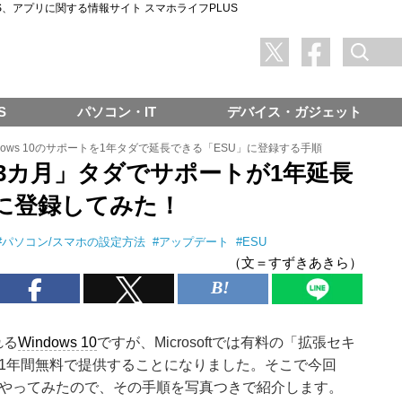
SNS、アプリに関する情報サイト スマホライフPLUS
S
パソコン・IT
デバイス・ガジェット
ndows 10のサポートを1年タダで延長できる「ESU」に登録する手順
あと3カ月」タダでサポートが1年延長
際に登録してみた！
#
パソコン/スマホの設定方法
#
アップデート
#
ESU
（文＝すずきあきら）
れる
Windows 10
ですが、Microsoftでは有料の「拡張セキ
1年間無料で提供することになりました。そこで今回
をやってみたので、その手順を写真つきで紹介します。