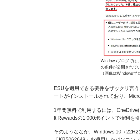
Windowsブログで
の条件が公開されて
（画像はWindows
ESUを適用できる要件をザックリ言うと、W
ート
がインストールされており、Micr
1年間無料で利用するには、OneDrive
ft Rewardsの1,000ポイントで
そのようななか、Windows 10（22
「KB5062649」を適用したパソコン（