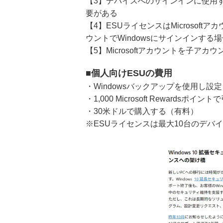
【3】デバイスへのサインインに使用する
要がある
【4】ESUライセンスはMicrosof
ウントでWindowsにサインインす
【5】Microsoftアカウントを子ア
■個人向けESUの費用
・Windowsバックアップを使用し設定
・1,000 Microsoft Rewards
・30米ドルで購入する（有料）
※ESUライセンスは最大10台のデバ