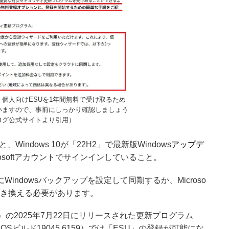
は、個人向けESUを1年間無料で受け取るため
いますので、事前にしっかり確認しましょう
ブログ公式サイトより引用）
indows 10が「22H2」で最新版Windows
アップデ
osoftアカウントでサインインしていること。
にWindowsバックアップを設定して同期するか、Microso
権利を引き換える必要があります。
H2）の2025年7月22日にリリースされた更新プログラム
OSビルド19045.6159）では「ESU」の登録が可能にな