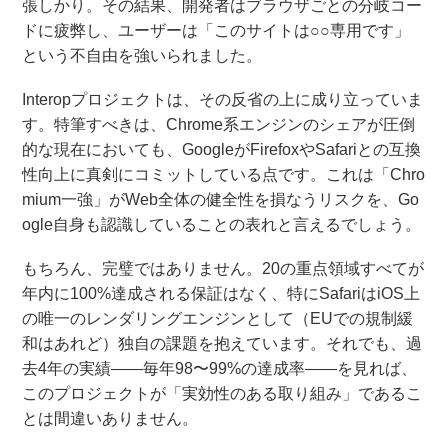
張しかり。その結果、開発者はブラウザごとの分岐コー
ドに疲弊し、ユーザーは「このサイトは○○専用です」
という不自由を強いられました。
Interopプロジェクトは、その反省の上に成り立っていま
す。特筆すべきは、Chrome系エンジンのシェアが圧倒
的な現在においても、GoogleがFirefoxやSafariとの互換
性向上に真剣にコミットしている点です。これは「Chro
mium一強」がWeb全体の健全性を損なうリスクを、Go
ogle自身も認識していることの表れと言えるでしょう。
もちろん、完璧ではありません。20の重点領域すべてが
年内に100%達成される保証はなく、特にSafariはiOS上
の唯一のレンダリングエンジンとして（EUでの規制緩
和はあれど）独自の課題を抱えています。それでも、過
去4年の実績——毎年98〜99%の達成率——を見れば、
このプロジェクトが「実効性のある取り組み」であるこ
とは間違いありません。