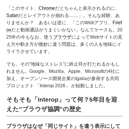
「このサイト、
Chrome
だとちゃんと表示されるのに、
Safari
だとレイアウトが崩れる……」。そんな経験、あ
りませんか？ あるいは逆に、「このWebアプリ、
Firef
ox
だと動画通話がうまくいかない」なんてケースも。20
25年の今もなお、使う
ブラウザ
によってWebサイトの見
え方や動き方が微妙に違う問題は、多くの人を地味にイ
ライラさせています。
でも、その”地味なストレス”に終止符が打たれるかもし
れません。Google、Mozilla、Apple、Microsoftの4社に
加え、オープンソース開発企業のIgaliaが参画する共同
プロジェクト 「Interop 2026」 が始動しました。
そもそも「Interop」って何？5年目を迎
えた”ブラウザ協調”の歴史
ブラウザはなぜ「同じサイト」を違う表示にして