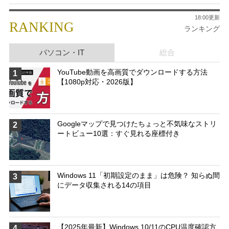
18:00更新
RANKING
ランキング
パソコン・IT
総合
YouTube動画を高画質でダウンロードする方法
1
【1080p対応・2026版】
Googleマップで見つけたちょっと不気味なストリ
2
ートビュー10選：すぐ見れる座標付き
Windows 11「初期設定のまま」は危険？ 知らぬ間
3
にデータ収集される14の項目
【2025年最新】Windows 10/11のCPU温度確認方
4