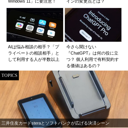
Windows 11」に要注意！
インの変更点とは？
AIは悩み相談の相手？「プ
今さら聞けない
ライベートの相談相手」と
『ChatGPT』は何の役に立
して利用する人が半数以上
つ？ 個人利用で有料契約す
る価値はあるの？
TOPICS
三井住友カードsteraとソフトバンクが広げる決済シーン