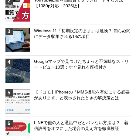
YouTube動画を高画質でダウンロードする方法
2
【1080p対応・2026版】
Windows 11「初期設定のまま」は危険？ 知らぬ間
3
にデータ収集される14の項目
Googleマップで見つけたちょっと不気味なストリ
4
ートビュー10選：すぐ見れる座標付き
【ドコモ】iPhoneの「MMS機能を有効にする必要
5
があります」と表示されたときの解決策とは
LINEで他の人と通話中だとバレない方法は？ 着
6
信許可をオフにした場合の見え方を徹底検証