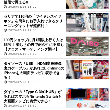
値段で買える!!
2025/04/25 15:00
セリアで110円の「ワイヤレスイヤ
ホン」を簡単にお手入れできるクリ
ーニングキットが超便利！
2025/02/11 14:30
100円ショップに月1回以上行く人は
68％！ 楽しさの裏で耐久性に不満も
【クロス・マーケティング調べ】
2025/02/10 08:30
ダイソーの「USB→HDMI変換映像
出力ケーブル」があればLightningの
iPhoneを大画面テレビに表示でき
る！
2025/02/08 15:30
ダイソーの「Type-C 3in1HUB」が
あればスマホもNintendo Switchも
大画面テレビに表示できる！
2025/01/27 15:30