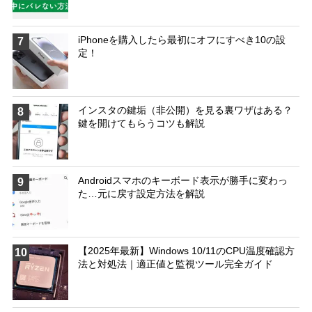
iPhoneを購入したら最初にオフにすべき10の設
7
定！
インスタの鍵垢（非公開）を見る裏ワザはある？
8
鍵を開けてもらうコツも解説
Androidスマホのキーボード表示が勝手に変わっ
9
た…元に戻す設定方法を解説
【2025年最新】Windows 10/11のCPU温度確認方
10
法と対処法｜適正値と監視ツール完全ガイド