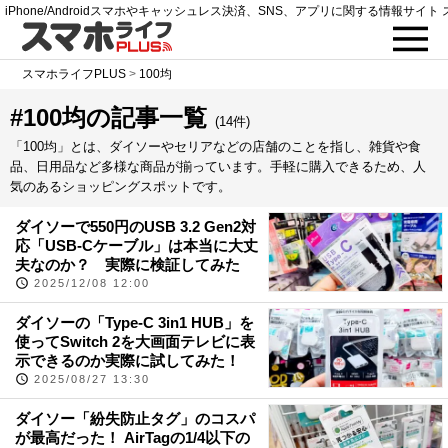
iPhone/Androidスマホやキャッシュレス決済、SNS、アプリに関する情報サイト 
スマホライフPLUS
>
100均
#100均の記事一覧
(14件)
「100均」とは、ダイソーやセリアなどの店舗のことを指し、雑貨や食
品、日用品など多様な商品が揃っています。手軽に購入できるため、人
気のあるショッピングスポットです。
ダイソーで550円のUSB 3.2 Gen2対
応「USB-Cケーブル」は本当に大丈
夫なのか？ 実際に検証してみた
2025/12/08 12:00
ダイソーの「Type-C 3in1 HUB」を
使ってSwitch 2を大画面テレビに表
示できるのか実際に試してみた！
2025/08/27 13:30
ダイソー「紛失防止タグ」のコスパ
が最高だった！ AirTagの1/4以下の