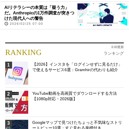
AIリテラシーの本質は「疑う力」
だ。Anthropicの1万件調査が突きつ
けた現代人への警告
2026/02/25 07:00
6:00更新
RANKING
ランキング
【2026】インスタを「ログインせずに見るだけ」
1
で使えるサービス6選：Gramhirの代わりも紹介
YouTube動画を高画質でダウンロードする方法
2
【1080p対応・2026版】
Googleマップで見つけたちょっと不気味なストリ
3
ートビュー10選：すぐ見れる座標付き