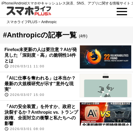
iPhone/Androidスマホやキャッシュレス決済、SNS、アプリに関する情報サイト 
スマホライフPLUS
>
Anthropic
#Anthropicの記事一覧
(4件)
Firefox未更新の人は要注意？AIが発
見した「深刻度・高」の脆弱性14件
とは
2026/03/11 11:00
「AIに仕事を奪われる」は本当か？
最新の大規模研究が示す”意外な現
実”
2026/03/07 15:00
「AIの安全装置」を外すか、政府と
決裂するか？Anthropic vs. トランプ
政権、全面対立の衝撃と私たちへの
影響
2026/03/01 08:00