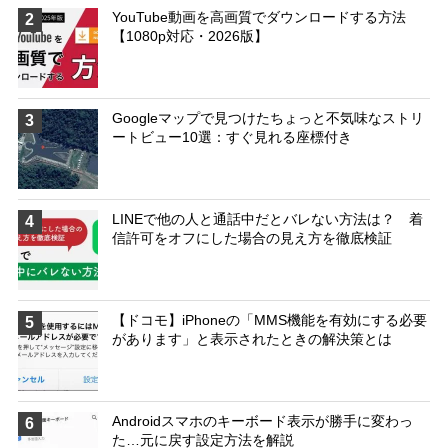
YouTube動画を高画質でダウンロードする方法
2
【1080p対応・2026版】
Googleマップで見つけたちょっと不気味なストリ
3
ートビュー10選：すぐ見れる座標付き
LINEで他の人と通話中だとバレない方法は？ 着
4
信許可をオフにした場合の見え方を徹底検証
【ドコモ】iPhoneの「MMS機能を有効にする必要
5
があります」と表示されたときの解決策とは
Androidスマホのキーボード表示が勝手に変わっ
6
た…元に戻す設定方法を解説