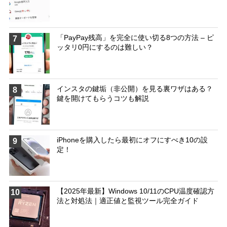
「PayPay残高」を完全に使い切る8つの方法 – ピ
7
ッタリ0円にするのは難しい？
インスタの鍵垢（非公開）を見る裏ワザはある？
8
鍵を開けてもらうコツも解説
iPhoneを購入したら最初にオフにすべき10の設
9
定！
【2025年最新】Windows 10/11のCPU温度確認方
10
法と対処法｜適正値と監視ツール完全ガイド