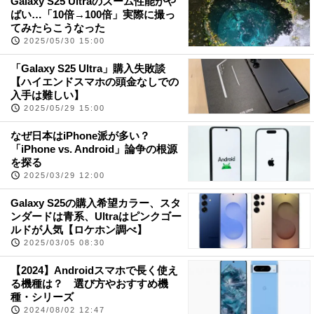
Galaxy S25 Ultraのズーム性能がや
ばい…「10倍→100倍」実際に撮っ
てみたらこうなった
2025/05/30 15:00
「Galaxy S25 Ultra」購入失敗談
【ハイエンドスマホの頭金なしでの
入手は難しい】
2025/05/29 15:00
なぜ日本はiPhone派が多い？
「iPhone vs. Android」論争の根源
を探る
2025/03/29 12:00
Galaxy S25の購入希望カラー、スタ
ンダードは青系、Ultraはピンクゴー
ルドが人気【ロケホン調べ】
2025/03/05 08:30
【2024】Androidスマホで長く使え
る機種は？ 選び方やおすすめ機
種・シリーズ
2024/08/02 12:47