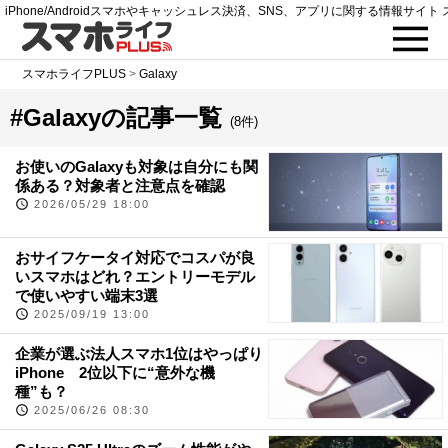
iPhone/Androidスマホやキャッシュレス決済、SNS、アプリに関する情報サイト 
スマホライフPLUS
>
Galaxy
#Galaxyの記事一覧
(8件)
お使いのGalaxyも対象は自分にも関
係ある？対象者と注意点を確認
2026/05/29 18:00
おサイフケータイ対応でコスパが良
いスマホはどれ？エントリーモデル
で使いやすい端末3選
2025/09/19 13:00
企業が選ぶ法人スマホ1位はやっぱり
iPhone 2位以下に“意外な機
種”も？
2025/06/26 08:30