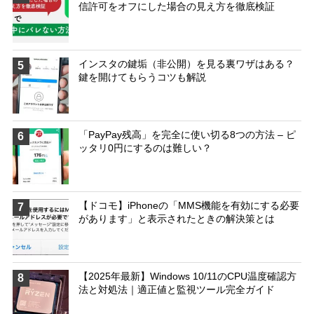
信許可をオフにした場合の見え方を徹底検証
インスタの鍵垢（非公開）を見る裏ワザはある？
5
鍵を開けてもらうコツも解説
「PayPay残高」を完全に使い切る8つの方法 – ピ
6
ッタリ0円にするのは難しい？
【ドコモ】iPhoneの「MMS機能を有効にする必要
7
があります」と表示されたときの解決策とは
【2025年最新】Windows 10/11のCPU温度確認方
8
法と対処法｜適正値と監視ツール完全ガイド