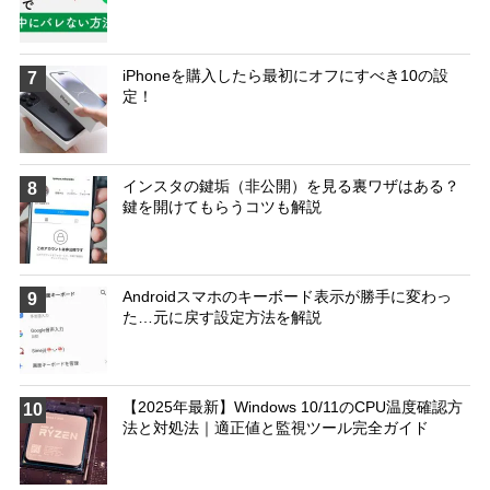
iPhoneを購入したら最初にオフにすべき10の設
7
定！
インスタの鍵垢（非公開）を見る裏ワザはある？
8
鍵を開けてもらうコツも解説
Androidスマホのキーボード表示が勝手に変わっ
9
た…元に戻す設定方法を解説
【2025年最新】Windows 10/11のCPU温度確認方
10
法と対処法｜適正値と監視ツール完全ガイド