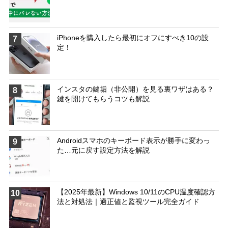
iPhoneを購入したら最初にオフにすべき10の設
7
定！
インスタの鍵垢（非公開）を見る裏ワザはある？
8
鍵を開けてもらうコツも解説
Androidスマホのキーボード表示が勝手に変わっ
9
た…元に戻す設定方法を解説
【2025年最新】Windows 10/11のCPU温度確認方
10
法と対処法｜適正値と監視ツール完全ガイド