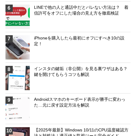
LINEで他の人と通話中だとバレない方法は？ 着
6
信許可をオフにした場合の見え方を徹底検証
iPhoneを購入したら最初にオフにすべき10の設
7
定！
インスタの鍵垢（非公開）を見る裏ワザはある？
8
鍵を開けてもらうコツも解説
Androidスマホのキーボード表示が勝手に変わっ
9
た…元に戻す設定方法を解説
【2025年最新】Windows 10/11のCPU温度確認方
10
法と対処法｜適正値と監視ツール完全ガイド