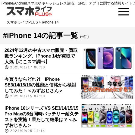
iPhone/Androidスマホやキャッシュレス決済、SNS、アプリに関する情報サイト 
スマホライフPLUS
>
iPhone 14
#iPhone 14の記事一覧
(6件)
2024年12月の中古スマホ販売・買取
数ランキング、iPhone 14が買取で
人気【にこスマ調べ】
2025/01/17 08:30
今買うならどれ?! iPhone
SE3/14/15/16の性能と価格から検討
してみた！＜みずおじさん＞
2025/01/15 07:30
iPhone 16シリーズ VS SE3/14/15/15
Pro Maxの8台同時バッテリー耐久テ
ストを実施！果たして結果は？＜み
ずおじさん＞
2024/09/25 14:14