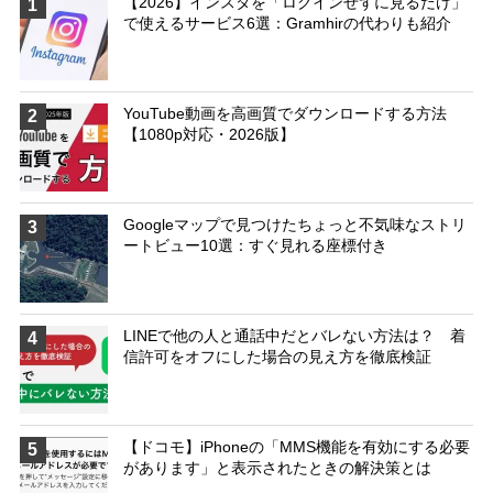
【2026】インスタを「ログインせずに見るだけ」
1
で使えるサービス6選：Gramhirの代わりも紹介
YouTube動画を高画質でダウンロードする方法
2
【1080p対応・2026版】
Googleマップで見つけたちょっと不気味なストリ
3
ートビュー10選：すぐ見れる座標付き
LINEで他の人と通話中だとバレない方法は？ 着
4
信許可をオフにした場合の見え方を徹底検証
【ドコモ】iPhoneの「MMS機能を有効にする必要
5
があります」と表示されたときの解決策とは