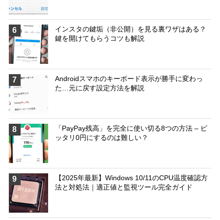
インスタの鍵垢（非公開）を見る裏ワザはある？
6
鍵を開けてもらうコツも解説
Androidスマホのキーボード表示が勝手に変わっ
7
た…元に戻す設定方法を解説
「PayPay残高」を完全に使い切る8つの方法 – ピ
8
ッタリ0円にするのは難しい？
【2025年最新】Windows 10/11のCPU温度確認方
9
法と対処法｜適正値と監視ツール完全ガイド