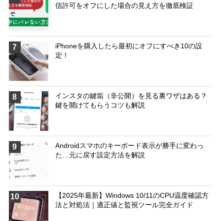
信許可をオフにした場合の見え方を徹底検証
iPhoneを購入したら最初にオフにすべき10の設
7
定！
インスタの鍵垢（非公開）を見る裏ワザはある？
8
鍵を開けてもらうコツも解説
Androidスマホのキーボード表示が勝手に変わっ
9
た…元に戻す設定方法を解説
【2025年最新】Windows 10/11のCPU温度確認方
10
法と対処法｜適正値と監視ツール完全ガイド