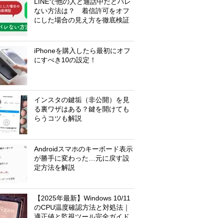
LINEで他の人と通話中だとバレ
ない方法は？ 着信許可をオフ
にした場合の見え方を徹底検証
iPhoneを購入したら最初にオフ
にすべき10の設定！
インスタの鍵垢（非公開）を見
る裏ワザはある？鍵を開けても
らうコツも解説
Androidスマホのキーボード表示
が勝手に変わった…元に戻す設
定方法を解説
【2025年最新】Windows 10/11
のCPU温度確認方法と対処法｜
適正値と監視ツール完全ガイド