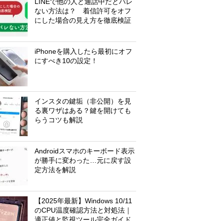
LINEで他の人と通話中だとバレ
ない方法は？ 着信許可をオフ
にした場合の見え方を徹底検証
iPhoneを購入したら最初にオフ
にすべき10の設定！
インスタの鍵垢（非公開）を見
る裏ワザはある？鍵を開けても
らうコツも解説
Androidスマホのキーボード表示
が勝手に変わった…元に戻す設
定方法を解説
【2025年最新】Windows 10/11
のCPU温度確認方法と対処法｜
適正値と監視ツール完全ガイド