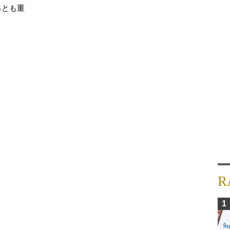
っとも重
R
1