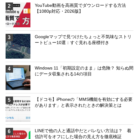
YouTube動画を高画質でダウンロードする方法
2
【1080p対応・2026版】
Googleマップで見つけたちょっと不気味なストリ
3
ートビュー10選：すぐ見れる座標付き
Windows 11「初期設定のまま」は危険？ 知らぬ間
4
にデータ収集される14の項目
【ドコモ】iPhoneの「MMS機能を有効にする必要
5
があります」と表示されたときの解決策とは
LINEで他の人と通話中だとバレない方法は？ 着
6
信許可をオフにした場合の見え方を徹底検証