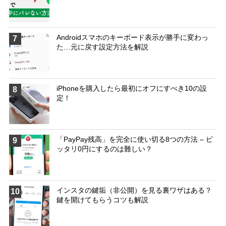
Androidスマホのキーボード表示が勝手に変わっ
7
た…元に戻す設定方法を解説
iPhoneを購入したら最初にオフにすべき10の設
8
定！
「PayPay残高」を完全に使い切る8つの方法 – ピ
9
ッタリ0円にするのは難しい？
インスタの鍵垢（非公開）を見る裏ワザはある？
10
鍵を開けてもらうコツも解説