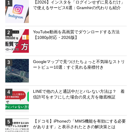
【2026】インスタを「ログインせずに見るだけ」
1
で使えるサービス6選：Gramhirの代わりも紹介
YouTube動画を高画質でダウンロードする方法
2
【1080p対応・2026版】
Googleマップで見つけたちょっと不気味なストリ
3
ートビュー10選：すぐ見れる座標付き
LINEで他の人と通話中だとバレない方法は？ 着
4
信許可をオフにした場合の見え方を徹底検証
【ドコモ】iPhoneの「MMS機能を有効にする必要
5
があります」と表示されたときの解決策とは