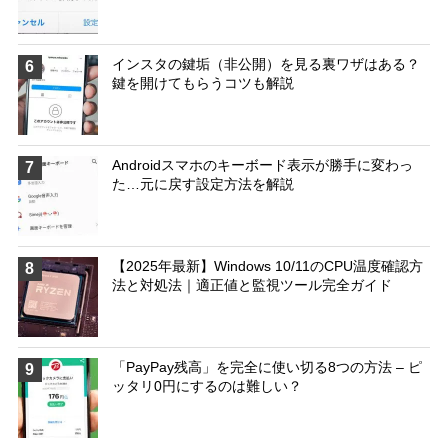
インスタの鍵垢（非公開）を見る裏ワザはある？
6
鍵を開けてもらうコツも解説
Androidスマホのキーボード表示が勝手に変わっ
7
た…元に戻す設定方法を解説
【2025年最新】Windows 10/11のCPU温度確認方
8
法と対処法｜適正値と監視ツール完全ガイド
「PayPay残高」を完全に使い切る8つの方法 – ピ
9
ッタリ0円にするのは難しい？