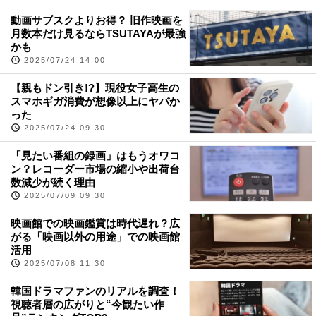
動画サブスクよりお得？ 旧作映画を
月数本だけ見るならTSUTAYAが最強
かも
2025/07/24 14:00
【親もドン引き!?】現役女子高生の
スマホギガ消費が想像以上にヤバか
った
2025/07/24 09:30
「見たい番組の録画」はもうオワコ
ン？レコーダー市場の縮小や出荷台
数減少が続く理由
2025/07/09 09:30
映画館での映画鑑賞は時代遅れ？広
がる「映画以外の用途」での映画館
活用
2025/07/08 11:30
韓国ドラマファンのリアルを調査！
視聴者層の広がりと“今観たい作