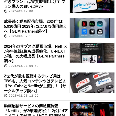
付きプラン」は実質8割値上げ？ プ
ラン導入の狙いは何か
2025/03/17 08:30
成長続く動画配信市場、2024年は
5,930億円 2029年には7,873億円超え
へ【GEM Partners調べ】
2025/03/07 11:30
2024年のサブスク動画市場、Netflix
が6年連続1位も成長鈍化、U-NEXT
が唯一の大幅成長【GEM Partners
調べ】
2025/03/01 09:30
Z世代が最も視聴するテレビ局は
TBSも、人気コンテンツはテレビよ
りYouTubeとNetflixが主流に！【サ
ークルアップ調べ】
2025/02/05 12:00
動画配信サービスの満足度調査
「Netflix」が2年連続1位！ 2位にdア
ニメストアが浮上【VOD STREAM