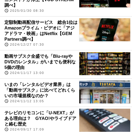
調べ】
2025/01/30 08:30
定額制動画配信サービス 総合1位は
Amazonプライム・ビデオに「アジ
アドラマ・映画」はNetflix【GEM
Partners調べ】
2024/12/27 07:30
動画サブスク全盛でも「Blu-rayや
DVDのレンタル」がいまでも便利な
5個の理由
2024/11/17 13:00
いまの「レンタルビデオ業界」は
「動画サブスク」に比べてどれくら
いの市場規模なのか？
2024/11/12 13:05
テレビのリモコンに「U-NEXT」が
ある理由は？ GYAO!やライブドア
と絡む歴史
2024/09/17 17:09