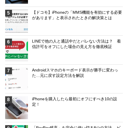
【ドコモ】iPhoneの「MMS機能を有効にする必要
5
があります」と表示されたときの解決策とは
LINEで他の人と通話中だとバレない方法は？ 着
6
信許可をオフにした場合の見え方を徹底検証
Androidスマホのキーボード表示が勝手に変わっ
7
た…元に戻す設定方法を解説
iPhoneを購入したら最初にオフにすべき10の設
8
定！
「PayPay残高」を完全に使い切る8つの方法 – ピ