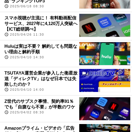
品”ランキングTOP3
2025/06/18 08:30
スマホ視聴が主流に！ 有料動画配信
サービス、2027年に4,120万人突破へ
【ICT総研調べ】
2025/04/26 11:30
Huluは実は不要？ 解約しても問題な
い理由と解約手順
2025/04/10 14:30
TSUTAYA運営企業が参入した衛星放
送「ディレクTV」はなぜ日本では失
敗したのか？
2025/04/10 14:00
Z世代のサブスク事情、契約率91％
でも「自腹なら不要」が半数のワケ
2025/04/02 08:30
Amazonプライム・ビデオの「広告