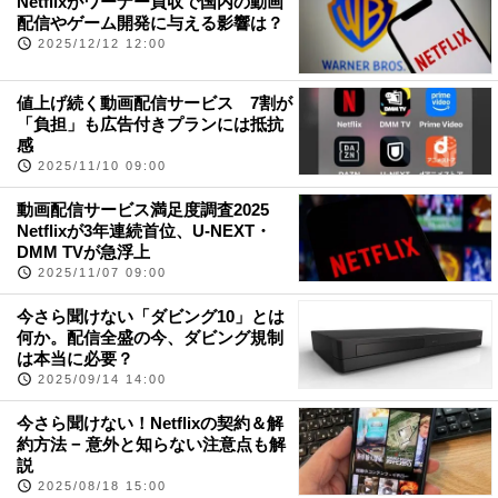
Netflixがワーナー買収で国内の動画
配信やゲーム開発に与える影響は？
2025/12/12 12:00
値上げ続く動画配信サービス 7割が
「負担」も広告付きプランには抵抗
感
2025/11/10 09:00
動画配信サービス満足度調査2025
Netflixが3年連続首位、U-NEXT・
DMM TVが急浮上
2025/11/07 09:00
今さら聞けない「ダビング10」とは
何か。配信全盛の今、ダビング規制
は本当に必要？
2025/09/14 14:00
今さら聞けない！Netflixの契約＆解
約方法 − 意外と知らない注意点も解
説
2025/08/18 15:00