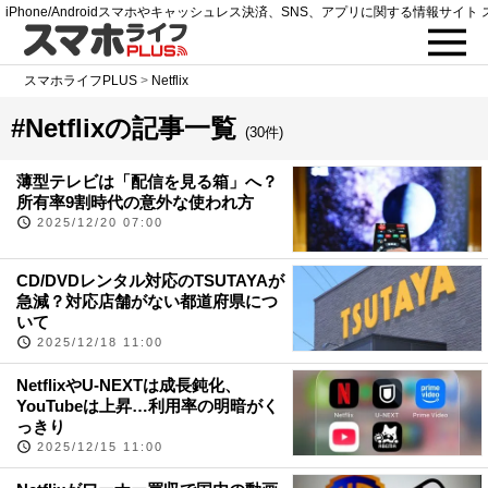
iPhone/Androidスマホやキャッシュレス決済、SNS、アプリに関する情報サイト 
スマホライフPLUS
>
Netflix
#Netflixの記事一覧
(30件)
薄型テレビは「配信を見る箱」へ？
所有率9割時代の意外な使われ方
2025/12/20 07:00
CD/DVDレンタル対応のTSUTAYAが
急減？対応店舗がない都道府県につ
いて
2025/12/18 11:00
NetflixやU-NEXTは成長鈍化、
YouTubeは上昇…利用率の明暗がく
っきり
2025/12/15 11:00