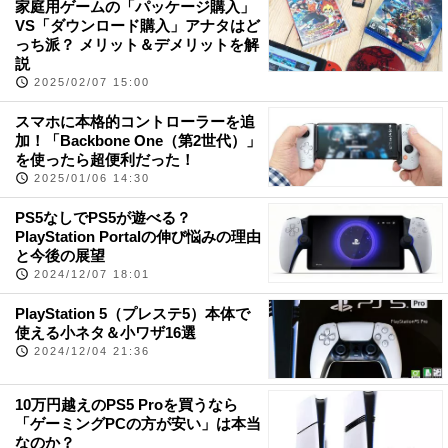
家庭用ゲームの「パッケージ購入」
VS「ダウンロード購入」アナタはど
っち派？ メリット＆デメリットを解
説
2025/02/07 15:00
スマホに本格的コントローラーを追
加！「Backbone One（第2世代）」
を使ったら超便利だった！
2025/01/06 14:30
PS5なしでPS5が遊べる？
PlayStation Portalの伸び悩みの理由
と今後の展望
2024/12/07 18:01
PlayStation 5（プレステ5）本体で
使える小ネタ＆小ワザ16選
2024/12/04 21:36
10万円越えのPS5 Proを買うなら
「ゲーミングPCの方が安い」は本当
なのか？