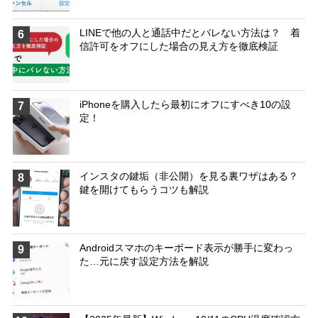
LINEで他の人と通話中だとバレない方法は？ 着
6
信許可をオフにした場合の見え方を徹底検証
iPhoneを購入したら最初にオフにすべき10の設
7
定！
インスタの鍵垢（非公開）を見る裏ワザはある？
8
鍵を開けてもらうコツも解説
Androidスマホのキーボード表示が勝手に変わっ
9
た…元に戻す設定方法を解説