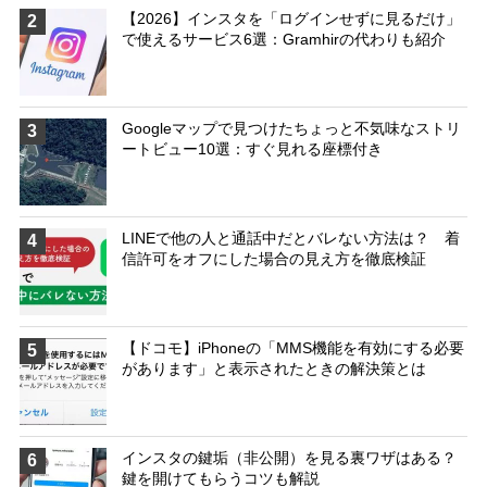
【2026】インスタを「ログインせずに見るだけ」
2
で使えるサービス6選：Gramhirの代わりも紹介
Googleマップで見つけたちょっと不気味なストリ
3
ートビュー10選：すぐ見れる座標付き
LINEで他の人と通話中だとバレない方法は？ 着
4
信許可をオフにした場合の見え方を徹底検証
【ドコモ】iPhoneの「MMS機能を有効にする必要
5
があります」と表示されたときの解決策とは
インスタの鍵垢（非公開）を見る裏ワザはある？
6
鍵を開けてもらうコツも解説