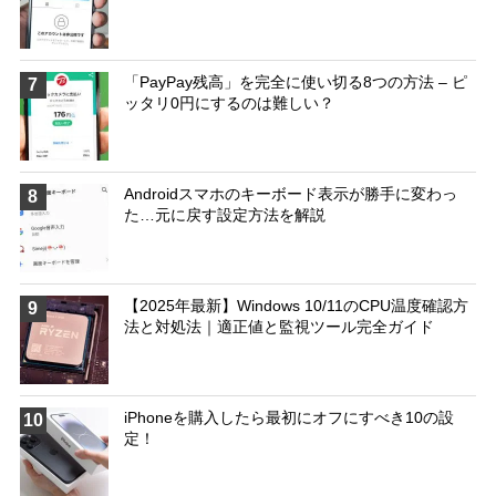
「PayPay残高」を完全に使い切る8つの方法 – ピ
7
ッタリ0円にするのは難しい？
Androidスマホのキーボード表示が勝手に変わっ
8
た…元に戻す設定方法を解説
【2025年最新】Windows 10/11のCPU温度確認方
9
法と対処法｜適正値と監視ツール完全ガイド
iPhoneを購入したら最初にオフにすべき10の設
10
定！